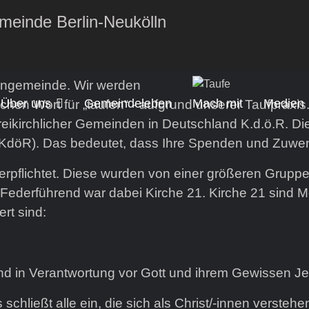
stengemeinde. Wir werden
Über uns
Gemeindeleben
Mach mit
Medien
hen Wort für „taufen“ - aufgrund unserer Taufpraxis
kirchlicher Gemeinden in Deutschland K.d.ö.R. Die 
 (KdöR). Das bedeutet, dass Ihre Spenden und Zuwen
verpflichtet. Diese wurden von einer größeren Grupp
 Federführend war dabei Kirche 21. Kirche 21 sind 
rt sind:
und in Verantwortung vor Gott und ihrem Gewissen J
schließt alle ein, die sich als Christ/-innen versteh