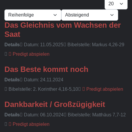
Anzeige #
- Sortierung wählen -
- Richtung wählen -
Das Gleichnis vom Wachsen der
Saat
Details
Datum: 11.05.2025
Bibelstelle: Markus 4,26-29
Predigt abspielen
Das Beste kommt noch
Details
Datum: 24.11.2024
Bibelstelle: 2. Korinther 4,16-5,10
Predigt abspielen
Dankbarkeit / Großzügigkeit
Details
Datum: 06.10.2024
Bibelstelle: Matthäus 7,7-12
Predigt abspielen