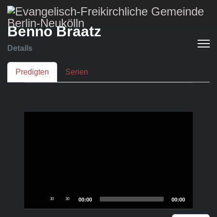
Benno Braatz
Details
Predigten
Serien
Audio
Player
30
30
00:00
00:00