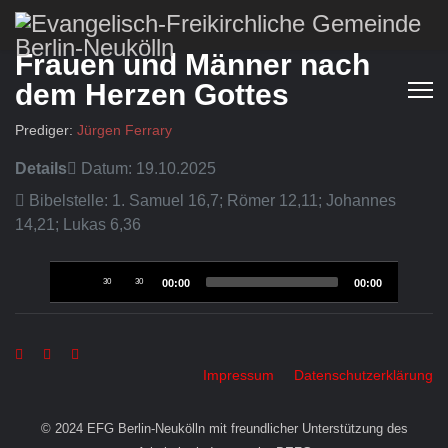
Frauen und Männer nach
dem Herzen Gottes
Prediger:
Jürgen Ferrary
Details
Datum: 19.10.2025
Bibelstelle: 1. Samuel 16,7; Römer 12,11; Johannes
14,21; Lukas 6,36
Audio-
30
30
00:00
00:00
Player
Impressum
Datenschutzerklärung
© 2024 EFG Berlin-Neukölln mit freundlicher Unterstützung des